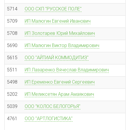
5714
ООО СХП "РУССКОЕ ПОЛЕ"
5709
ИП Малюгин Евгений Иванович
5708
ИП Золотарев Юрий Михайлович
5690
ИП Малюгин Виктор Владимирович
5615
ООО "АЙТИАЙ КОММОДИТИЗ"
5511
ИП Лазаренко Вячеслав Владимирович
5498
ИП Еременко Евгений Сергеевич
5202
ИП Меликсетян Арам Амаякович
5039
ООО "КОЛОС БЕЛОГОРЬЯ"
4761
ООО "АРТЛОГИСТИКА"