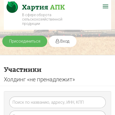
Togg
navig
В сфере оборота
сельскохозяйственной
продукции
Присоединиться
Вход
Участники
Холдинг «не пренадлежит»