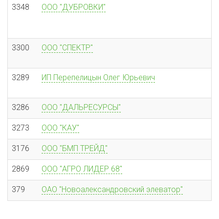
3348
ООО "ДУБРОВКИ"
3300
ООО "СПЕКТР"
3289
ИП Перепелицын Олег Юрьевич
3286
ООО "ДАЛЬРЕСУРСЫ"
3273
ООО "КАУ"
3176
ООО "БМП ТРЕЙД"
2869
ООО "АГРО ЛИДЕР 68"
379
ОАО "Новоалександровский элеватор"