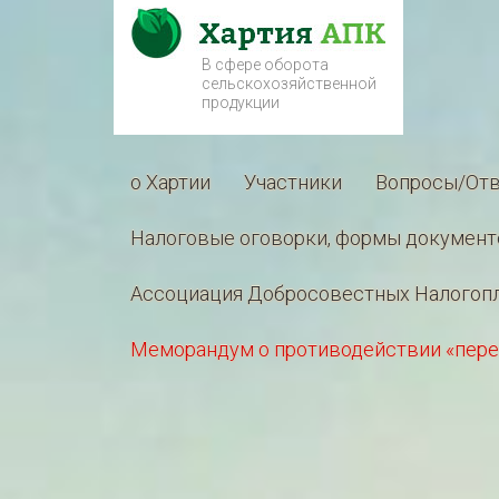
В сфере оборота
сельскохозяйственной
продукции
о Хартии
Участники
Вопросы/От
Налоговые оговорки, формы документ
Ассоциация Добросовестных Налогоп
Меморандум о противодействии «пере