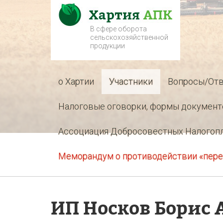
В сфере оборота
сельскохозяйственной
продукции
о Хартии
Участники
Вопросы/От
Налоговые оговорки, формы документ
Ассоциация Добросовестных Налогоп
Меморандум о противодействии «пере
ИП Носков Борис 