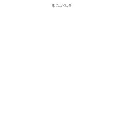
продукции
info@hartiya-apk.ru