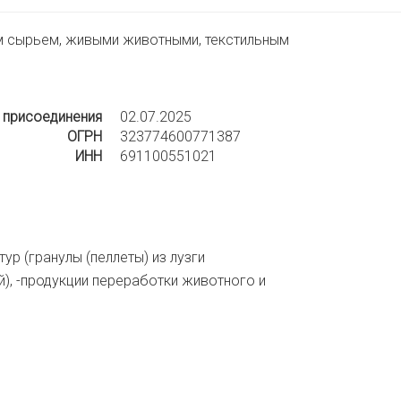
м сырьем, живыми животными, текстильным
 присоединения
02.07.2025
ОГРН
323774600771387
ИНН
691100551021
ур (гранулы (пеллеты) из лузги
), -продукции переработки животного и