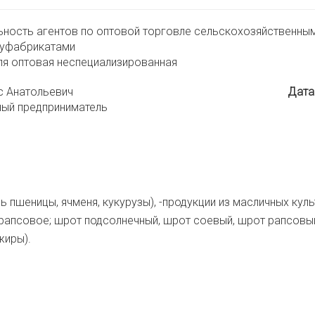
ьность агентов по оптовой торговле сельскохозяйственны
луфабрикатами
ля оптовая неспециализированная
с Анатольевич
Дата
ный предприниматель
 пшеницы, ячменя, кукурузы), -продукции из масличных культ
 рапсовое; шрот подсолнечный, шрот соевый, шрот рапсовый
жиры).