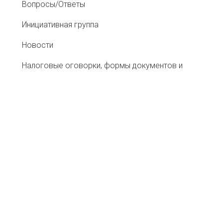
Вопросы/Ответы
Инициативная группа
Новости
Налоговые оговорки, формы документов и
рекомендации
Информационный ресурс со сведениями о
налоговых «разрывах»
Ассоциация Добросовестных
Налогоплательщиков "РАДО"
Хартия АТС
Меморандум о противодействии «перегрузам»
при перевозке сельхозсырья
Ассоциация Добросовестных Налогоплательщиков "