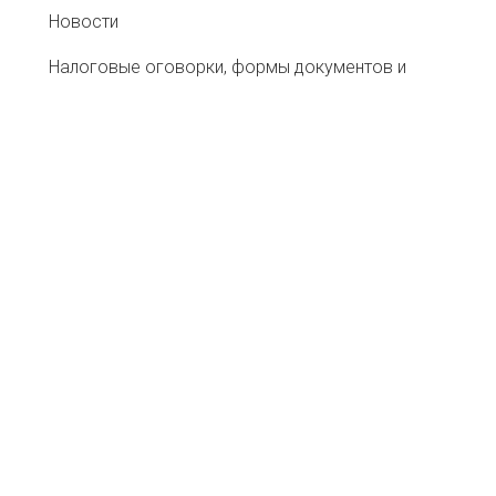
Новости
Налоговые оговорки, формы документов и
рекомендации
Информационный ресурс со сведениями о
налоговых «разрывах»
Ассоциация Добросовестных
Налогоплательщиков "РАДО"
Хартия АТС
Меморандум о противодействии «перегрузам»
при перевозке сельхозсырья
Ассоциация Добросовестных Налогоплательщиков "
115035, г. Москва, ул. Большая Ордынка, д. 8/1, стр. 6, э
ОГРН: 1187700019210, ИНН: 7706460605, КПП: 7706010