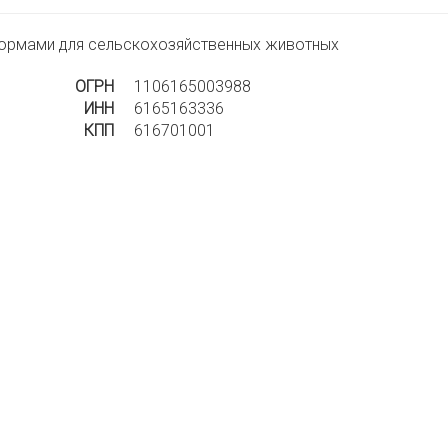
кормами для сельскохозяйственных животных
ОГРН
1106165003988
ИНН
6165163336
КПП
616701001