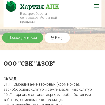
Togg
navig
В сфере оборота
сельскохозяйственной
продукции
Присоединиться
Вход
ООО "СВК "АЗОВ"
ОКВЭД
01.11 Выращивание зерновых (кроме риса),
зернобобовых культур и семян масличных культур
46.21 Торговля оптовая зерном, необработанным
табаком, семенами и кормами для
сельскохозяйственных животных