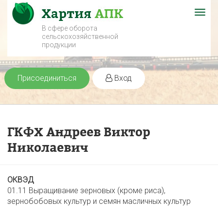
Togg
navig
В сфере оборота
сельскохозяйственной
продукции
Присоединиться
Вход
ГКФХ Андреев Виктор
Николаевич
ОКВЭД
01.11 Выращивание зерновых (кроме риса),
зернобобовых культур и семян масличных культур