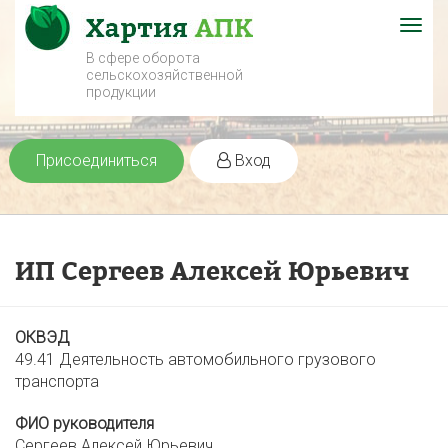
Togg
navig
В сфере оборота
сельскохозяйственной
продукции
Присоединиться
Вход
ИП Сергеев Алексей Юрьевич
ОКВЭД
49.41 Деятельность автомобильного грузового
транспорта
ФИО руководителя
Сергеев Алексей Юрьевич