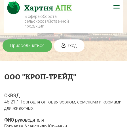
Togg
navig
В сфере оборота
сельскохозяйственной
продукции
Присоединиться
Вход
ООО "КРОП-ТРЕЙД"
ОКВЭД
46.21.1 Торговля оптовая зерном, семенами и кормами
для животных
ФИО руководителя
Гогуадзе Александр Юрьевич