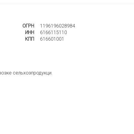
ОГРН
1196196028984
ИНН
6166115110
КПП
616601001
возке сельхозпродукци.