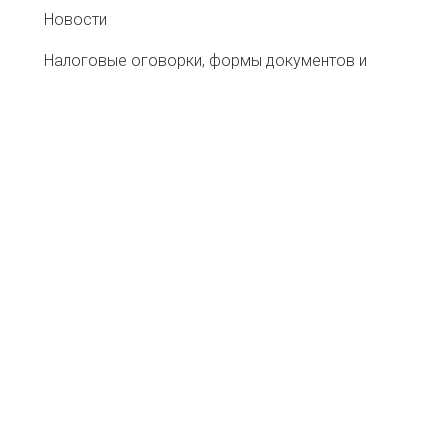
Новости
Налоговые оговорки, формы документов и
рекомендации
Информационный ресурс со сведениями о
налоговых «разрывах»
Ассоциация Добросовестных
Налогоплательщиков "РАДО"
Хартия АТС
Меморандум о противодействии «перегрузам»
при перевозке сельхозсырья
Ассоциация Добросовестных Налогоплательщиков "
115035, г. Москва, ул. Большая Ордынка, д. 8/1, стр. 6, э
ОГРН: 1187700019210, ИНН: 7706460605, КПП: 7706010