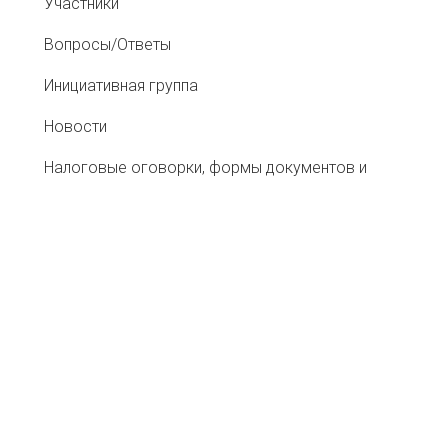
Участники
Вопросы/Ответы
Инициативная группа
Новости
Налоговые оговорки, формы документов и
рекомендации
Информационный ресурс со сведениями о
налоговых «разрывах»
Ассоциация Добросовестных
Налогоплательщиков "РАДО"
Хартия АТС
Меморандум о противодействии «перегрузам»
при перевозке сельхозсырья