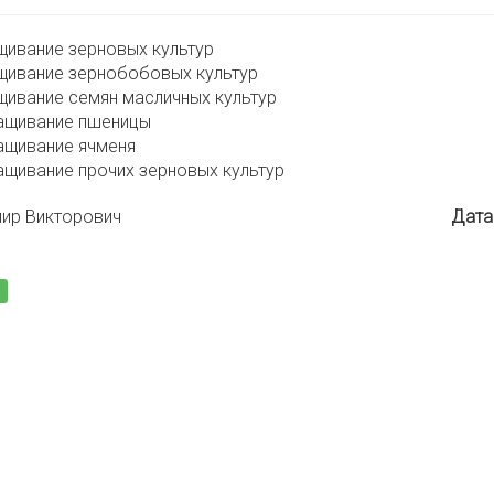
щивание зерновых культур
щивание зернобобовых культур
щивание семян масличных культур
ращивание пшеницы
ащивание ячменя
ащивание прочих зерновых культур
мир Викторович
Дата