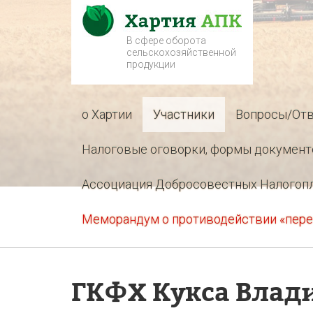
В сфере оборота
сельскохозяйственной
продукции
о Хартии
Участники
Вопросы/От
Налоговые оговорки, формы документ
Ассоциация Добросовестных Налогоп
Меморандум о противодействии «пере
ГКФХ Кукса Влад