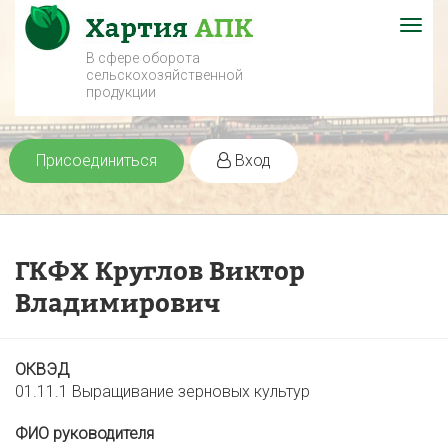
Togg
navig
В сфере оборота
сельскохозяйственной
продукции
Присоединиться
Вход
ГКФХ Круглов Виктор
Владимирович
ОКВЭД
01.11.1 Выращивание зерновых культур
ФИО руководителя