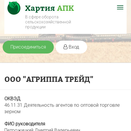
Togg
navig
В сфере оборота
сельскохозяйственной
продукции
Присоединиться
Вход
ООО "АГРИППА ТРЕЙД"
ОКВЭД
46.11.31 Деятельность агентов по оптовой торговле
зерном
ФИО руководителя
Петрожицкий Дмитрий Валерьевич