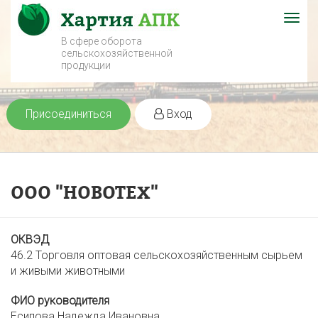
Togg
navig
В сфере оборота
сельскохозяйственной
продукции
Присоединиться
Вход
ООО "НОВОТЕХ"
ОКВЭД
46.2 Торговля оптовая сельскохозяйственным сырьем
и живыми животными
ФИО руководителя
Есипова Надежда Ивановна