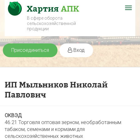
Togg
navig
В сфере оборота
сельскохозяйственной
продукции
Присоединиться
Вход
ИП Мыльников Николай
Павлович
ОКВЭД
46.21 Торговля оптовая зерном, необработанным
табаком, семенами и кормами для
сельскохозяйственных животных